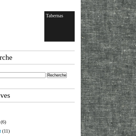
Tabernas
rche
ives
(6)
t
(11)