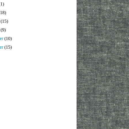
1)
18)
(15)
(9)
er
(10)
er
(15)