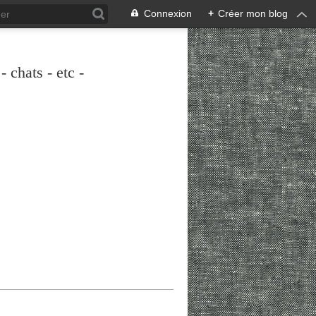
Connexion
+
Créer mon blog
 chats - etc -