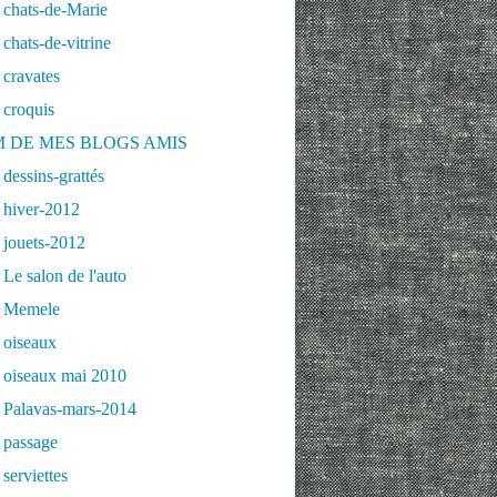
 chats-de-Marie
chats-de-vitrine
cravates
 croquis
 DE MES BLOGS AMIS
dessins-grattés
 hiver-2012
 jouets-2012
Le salon de l'auto
 Memele
 oiseaux
 oiseaux mai 2010
 Palavas-mars-2014
 passage
serviettes