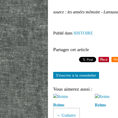
source : les années mémoire - Larouss
Publié dans
HISTOIRE
Partager cet article
Re
S'inscrire à la newsletter
Vous aimerez aussi :
Reims
Reims
Guitares