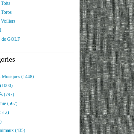
 Toits
 Toros
Voiliers
l
 de GOLF
ories
- Musiques
(1448)
(1000)
és
(797)
mie
(567)
512)
)
nimaux
(435)