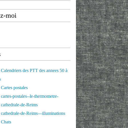
ez-moi
s
Calendriers des PTT des annees 50 à
s
Cartes postales
cartes-postales--le-thermometre-
 cathedrale-de-Reims
cathedrale-de-Reims---illuminations
 Chats