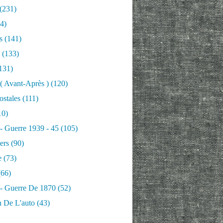
(231)
4)
s
(141)
(133)
131)
 ( Avant-Après )
(120)
ostales
(111)
10)
 - Guerre 1939 - 45
(105)
ers
(90)
e
(73)
66)
 - Guerre De 1870
(52)
n De L'auto
(43)