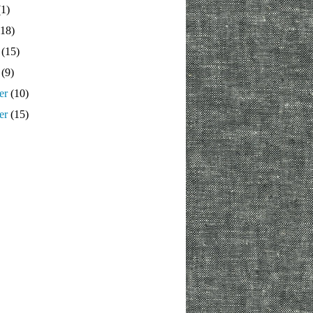
1)
18)
(15)
(9)
er
(10)
er
(15)