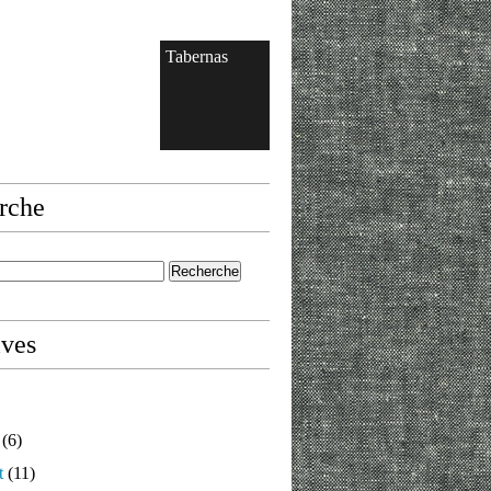
Tabernas
rche
ives
(6)
t
(11)