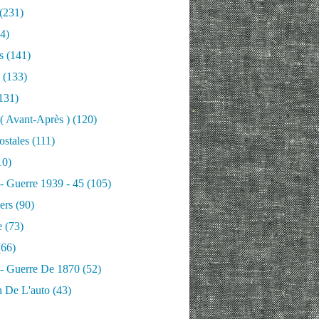
(231)
4)
s
(141)
(133)
131)
 ( Avant-Après )
(120)
ostales
(111)
10)
 - Guerre 1939 - 45
(105)
ers
(90)
e
(73)
66)
 - Guerre De 1870
(52)
n De L'auto
(43)