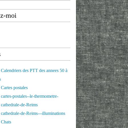
ez-moi
s
Calendriers des PTT des annees 50 à
s
Cartes postales
cartes-postales--le-thermometre-
 cathedrale-de-Reims
cathedrale-de-Reims---illuminations
 Chats