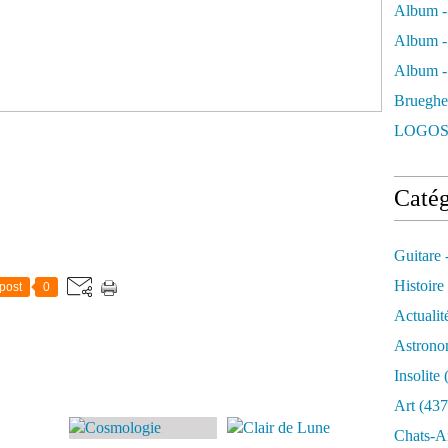
Album -
Album -
Album - 
Brueghe
LOGOS
Catég
Guitare 
Histoire
post
0
Actualit
Astrono
Insolite
(
Art
(437
Chats-A