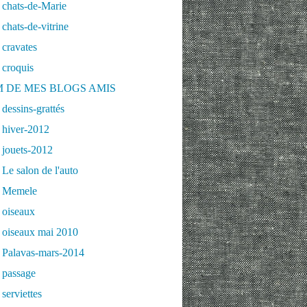
 chats-de-Marie
chats-de-vitrine
cravates
 croquis
 DE MES BLOGS AMIS
dessins-grattés
 hiver-2012
 jouets-2012
Le salon de l'auto
 Memele
 oiseaux
 oiseaux mai 2010
 Palavas-mars-2014
 passage
serviettes