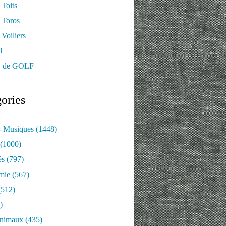
 Toits
 Toros
Voiliers
l
 de GOLF
ories
- Musiques
(1448)
(1000)
és
(797)
mie
(567)
512)
)
nimaux
(435)