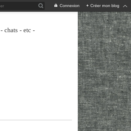
Connexion
+
Créer mon blog
 chats - etc -