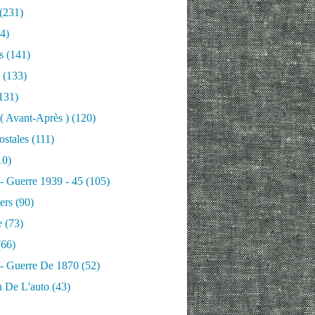
(231)
4)
s
(141)
(133)
131)
 ( Avant-Après )
(120)
ostales
(111)
10)
 - Guerre 1939 - 45
(105)
ers
(90)
e
(73)
66)
 - Guerre De 1870
(52)
n De L'auto
(43)