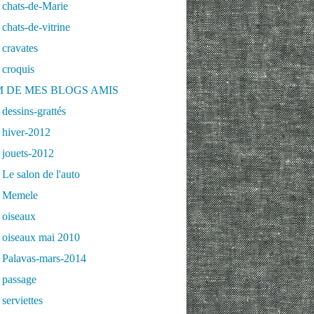
 chats-de-Marie
chats-de-vitrine
cravates
 croquis
 DE MES BLOGS AMIS
dessins-grattés
 hiver-2012
 jouets-2012
Le salon de l'auto
 Memele
 oiseaux
 oiseaux mai 2010
 Palavas-mars-2014
 passage
serviettes