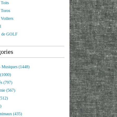
 Toits
 Toros
Voiliers
l
 de GOLF
ories
- Musiques
(1448)
(1000)
és
(797)
mie
(567)
512)
)
nimaux
(435)