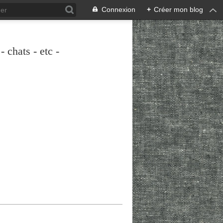
Connexion
+
Créer mon blog
 chats - etc -