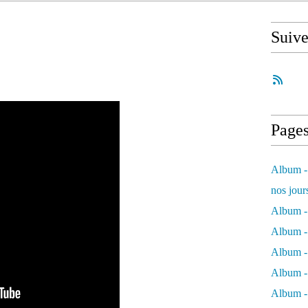
Suiv
Page
Album - 
nos jour
Album - 
Album - 
Album -
Album - 
Album -