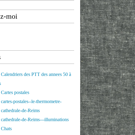
ez-moi
s
Calendriers des PTT des annees 50 à
s
Cartes postales
cartes-postales--le-thermometre-
 cathedrale-de-Reims
cathedrale-de-Reims---illuminations
 Chats