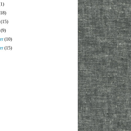
1)
18)
(15)
(9)
er
(10)
er
(15)