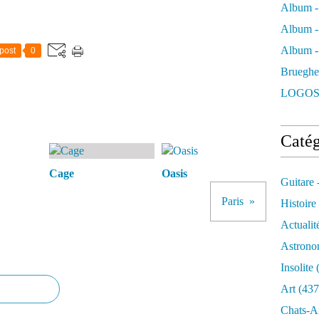
Album -
Album -
Album - 
post
0
Brueghe
LOGOS
Catég
Cage
Oasis
Guitare 
Paris
Histoire
Actualit
Astrono
Insolite
(
Art
(437
Chats-A