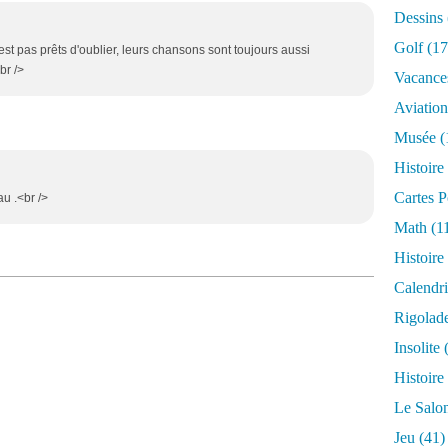
Dessins
Golf
(17
st pas prêts d'oublier, leurs chansons sont toujours aussi
br />
Vacance
Aviation
Musée
(
Histoire
Cartes P
au .<br />
Math
(1
Histoire
Calendri
Rigolad
Insolite
(
Histoire
Le Salo
Jeu
(41)