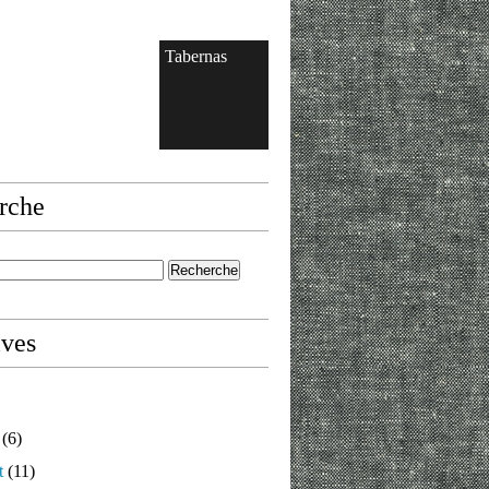
Tabernas
rche
ives
(6)
t
(11)