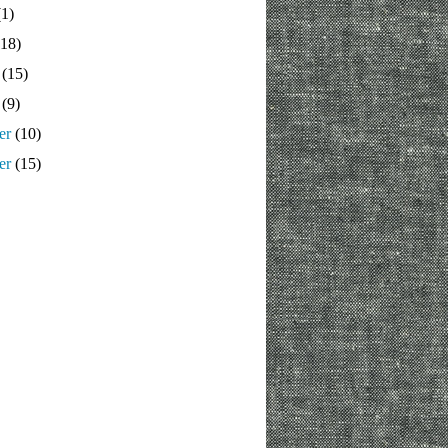
1)
18)
(15)
(9)
er
(10)
er
(15)