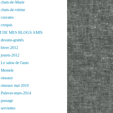
 chats-de-Marie
chats-de-vitrine
cravates
 croquis
 DE MES BLOGS AMIS
dessins-grattés
 hiver-2012
 jouets-2012
Le salon de l'auto
 Memele
 oiseaux
 oiseaux mai 2010
 Palavas-mars-2014
 passage
serviettes