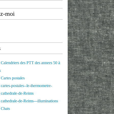
ez-moi
s
Calendriers des PTT des annees 50 à
s
Cartes postales
cartes-postales--le-thermometre-
 cathedrale-de-Reims
cathedrale-de-Reims---illuminations
 Chats