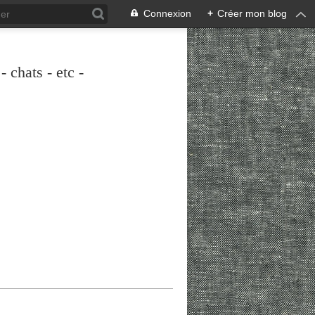
Connexion
+
Créer mon blog
 chats - etc -