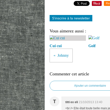
Re
S'inscrire à la newsletter
Vous aimerez aussi :
Cui cui
Golf
Johnny
Commenter cet article
Ajouter un commentaire
T
titti ex eli
21/10/2013 13:40
<br /> Elle était toute belle mais 