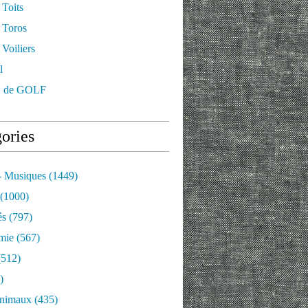
 Toits
 Toros
Voiliers
l
 de GOLF
ories
- Musiques
(1449)
(1000)
és
(797)
mie
(567)
512)
)
nimaux
(435)