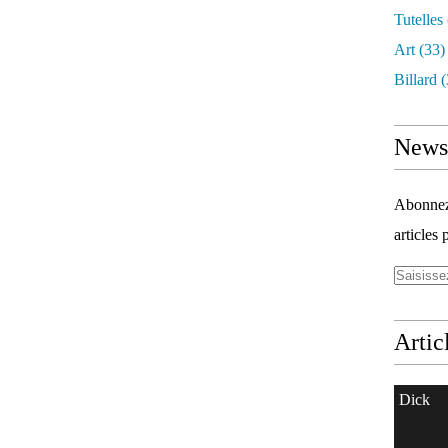
Tutelles
Art
(33)
Billard
(
Newsl
Abonnez-
articles 
Artic
Dick