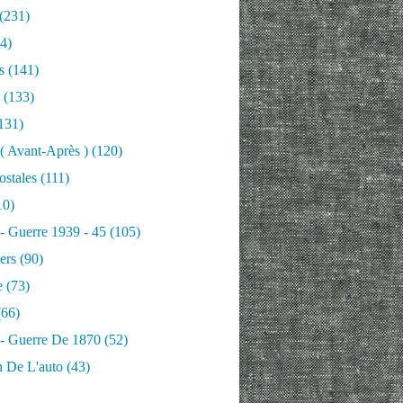
(231)
4)
s
(141)
(133)
131)
 ( Avant-Après )
(120)
ostales
(111)
10)
 - Guerre 1939 - 45
(105)
ers
(90)
e
(73)
66)
 - Guerre De 1870
(52)
n De L'auto
(43)