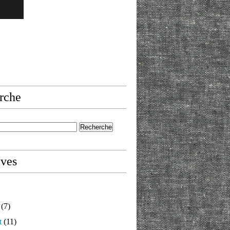
rche
ives
(7)
t
(11)