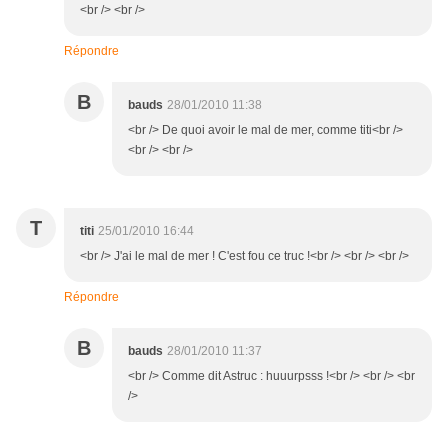
<br /> <br />
Répondre
B
bauds
28/01/2010 11:38
<br /> De quoi avoir le mal de mer, comme titi<br />
<br /> <br />
T
titi
25/01/2010 16:44
<br /> J'ai le mal de mer ! C'est fou ce truc !<br /> <br /> <br />
Répondre
B
bauds
28/01/2010 11:37
<br /> Comme dit Astruc : huuurpsss !<br /> <br /> <br
/>