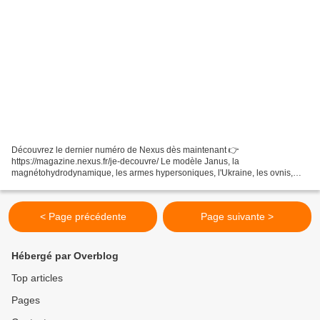
Découvrez le dernier numéro de Nexus dès maintenant 👉
https://magazine.nexus.fr/je-decouvre/ Le modèle Janus, la
magnétohydrodynamique, les armes hypersoniques, l'Ukraine, les ovnis,
son parcours, ses rapports avec la communauté scientifique. Dans un...
< Page précédente
Page suivante >
Hébergé par Overblog
Top articles
Pages