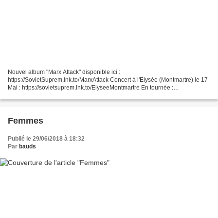
Nouvel album "Marx Attack" disponible ici :
https://SovietSuprem.lnk.to/MarxAttack Concert à l'Elysée (Montmartre) le 17
Mai : https://sovietsuprem.lnk.to/ElyseeMontmartre En tournée :
https://sovietsuprem.lnk.to/tour2018 Suivez la propagande sur Facebook...
Femmes
Publié le 29/06/2018 à 18:32
Par
bauds