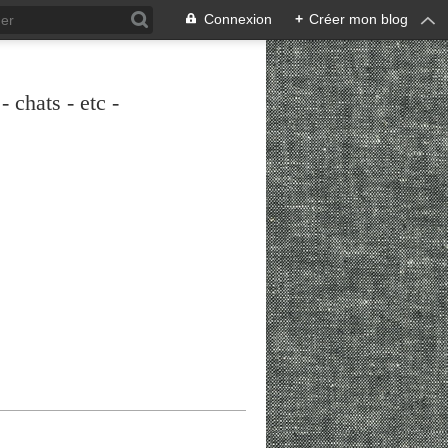
Connexion
+
Créer mon blog
 chats - etc -