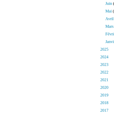
û
Juin
(
r
Mai
(
i
d
Avril
e
Mars
l
o
Févri
n
Janvi
g
u
2025
e
2024
d
a
2023
t
2022
e
:
2021
l
2020
'
a
2019
d
2018
a
p
2017