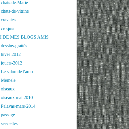
 chats-de-Marie
chats-de-vitrine
cravates
 croquis
 DE MES BLOGS AMIS
dessins-grattés
 hiver-2012
 jouets-2012
Le salon de l'auto
 Memele
 oiseaux
 oiseaux mai 2010
 Palavas-mars-2014
 passage
serviettes