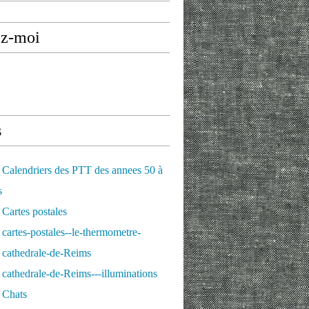
ez-moi
s
Calendriers des PTT des annees 50 à
 Tardi, Prisonnier de guerre - Stalag IIB - Moi, René Tardi
s
Cartes postales
cartes-postales--le-thermometre-
 cathedrale-de-Reims
cathedrale-de-Reims---illuminations
 Chats