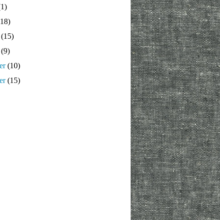
1)
18)
(15)
(9)
er
(10)
er
(15)