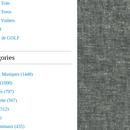
 Toits
 Toros
Voiliers
l
 de GOLF
ories
- Musiques
(1448)
(1000)
és
(797)
mie
(567)
512)
)
nimaux
(435)