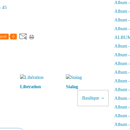
Album -
T
- 45
a
Album - 
r
Album - 
d
i
Album -
e
post
0
ALBUM
n
t
Album - 
r
Album -
e
p
Album -
r
Album - 
e
n
Album -
a
Libération
Stalag
Album -
i
t
Basilique
Album -
a
Album -
v
e
Album -
c
Album - 
M