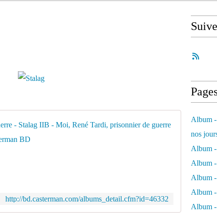
Suiv
Page
Album - 
Moi, René
nos jour
F
Album - 
i
Album - 
n
2
Album -
0
Album - 
1
http://bd.casterman.com/albums_detail.cfm?id=46332
2
Album -
,