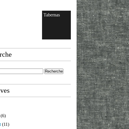
Tabernas
rche
ives
(6)
t
(11)