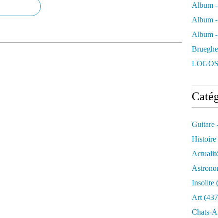
o
Album -
i
Album -
R
e
Album - 
n
Brueghe
é
T
LOGOS
a
r
d
Catég
i
p
r
Guitare 
i
s
Histoire
o
Actualit
n
n
Astrono
i
Insolite
(
e
r
Art
(437
d
Chats-A
e