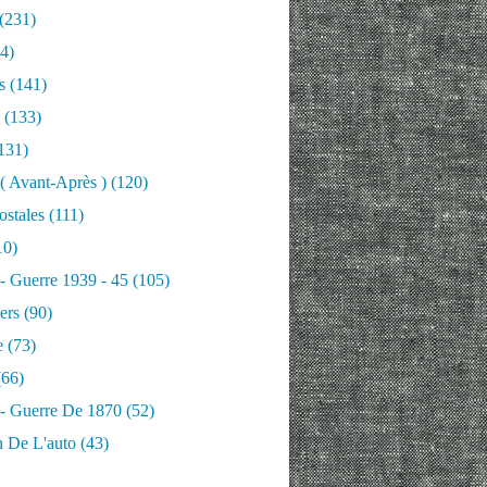
(231)
4)
s
(141)
(133)
131)
 ( Avant-Après )
(120)
ostales
(111)
10)
 - Guerre 1939 - 45
(105)
ers
(90)
e
(73)
66)
 - Guerre De 1870
(52)
n De L'auto
(43)