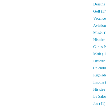
g
Dessins
u
Golf
(17
e
r
Vacance
r
Aviation
e
a
Musée
(
u
Histoire
s
t
Cartes P
a
Math
(1
l
a
Histoire
g
Calendri
I
I
Rigolad
B
Insolite
(
l
a
Histoire
p
Le Salo
u
b
Jeu
(41)