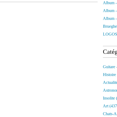
5
Album -
p
Album -
l
a
Album - 
n
Brueghe
c
h
LOGOS
e
s
d
Catég
e
d
e
Guitare 
s
s
Histoire
i
Actualit
n
s
Astrono
i
Insolite
(
n
é
Art
(437
d
Chats-A
i