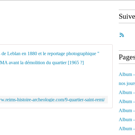
Suiv
Quartier 
Page
D
a
Album - 
n
nos jour
s
l
Album - 
e
ww.reims-histoire-archeologie.com/9-quartier-saint-remi/
Album - 
d
o
Album -
s
Album - 
s
i
Album -
e