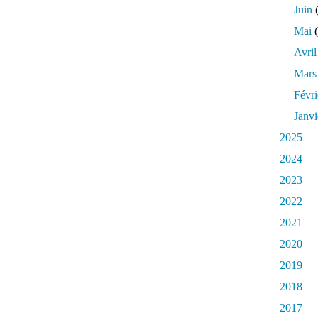
q
Juin
(
u
Mai
(
e
S
Avril
a
Mars
i
n
Févri
t
Janvi
-
R
2025
e
2024
m
i
2023
)
2022
.
A
2021
c
2020
e
t
2019
t
2018
e
o
2017