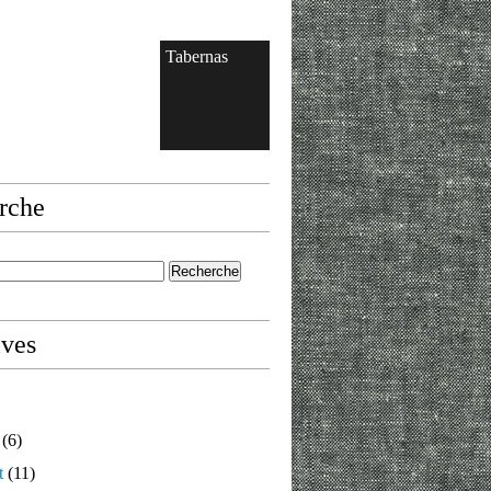
Tabernas
rche
ives
(6)
t
(11)