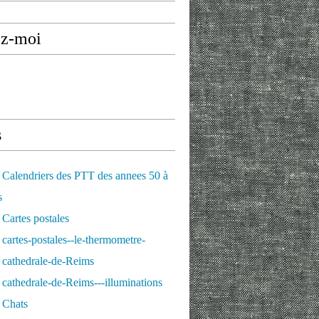
ez-moi
Saint-Remi : les planches de Leblan en 1880 et le report
s
Calendriers des PTT des annees 50 à
s
Cartes postales
cartes-postales--le-thermometre-
 cathedrale-de-Reims
cathedrale-de-Reims---illuminations
 Chats