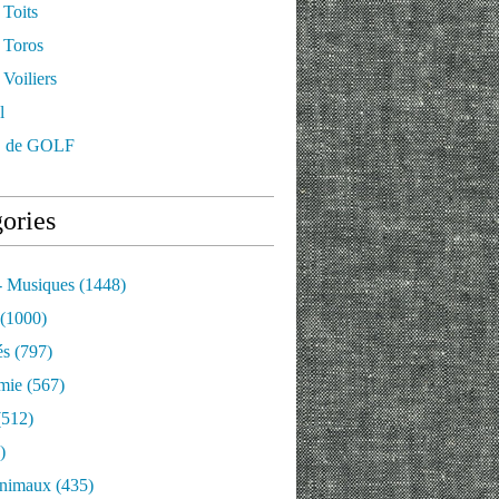
 Toits
 Toros
Voiliers
l
 de GOLF
ories
- Musiques
(1448)
(1000)
és
(797)
mie
(567)
512)
)
nimaux
(435)