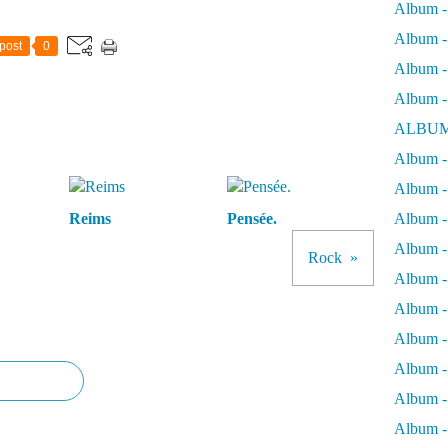
Album -
r
R
Album - 
post
0
h
Album - 
a
8
Album -
d
ALBUM
'
H
Album - 
o
Album -
m
m
Reims
Pensée.
Album -
a
Album - 
g
Rock
e
Album -
à
Album -
L
e
Album -
b
Album -
l
a
Album -
n
Album - 
,