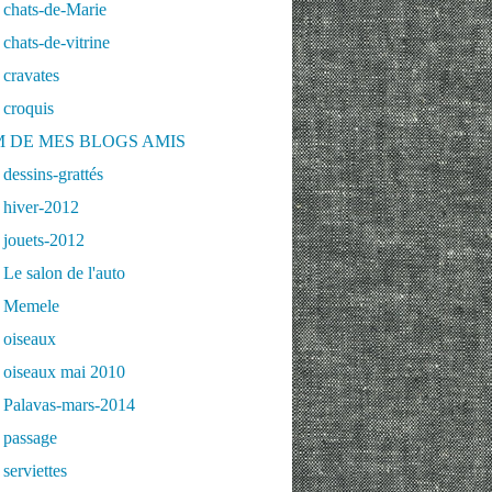
 chats-de-Marie
chats-de-vitrine
cravates
 croquis
 DE MES BLOGS AMIS
dessins-grattés
 hiver-2012
 jouets-2012
Le salon de l'auto
 Memele
 oiseaux
 oiseaux mai 2010
 Palavas-mars-2014
 passage
serviettes