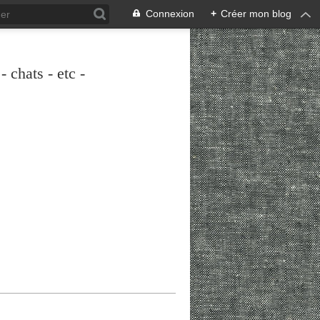
Connexion
+
Créer mon blog
 chats - etc -