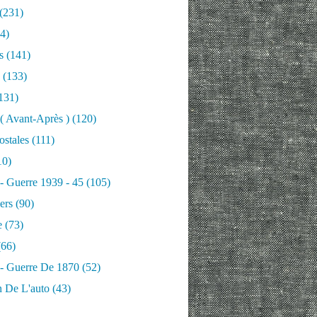
(231)
4)
s
(141)
(133)
131)
 ( Avant-Après )
(120)
ostales
(111)
10)
 - Guerre 1939 - 45
(105)
ers
(90)
e
(73)
66)
 - Guerre De 1870
(52)
n De L'auto
(43)