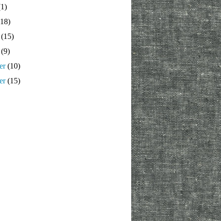
1)
18)
(15)
(9)
er
(10)
er
(15)