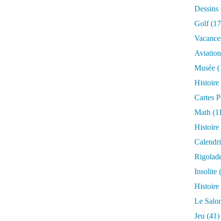
t
Dessins
s
Golf
(17
s
o
Vacance
n
Aviation
t
c
Musée
(
o
Histoire
n
s
Cartes P
a
Math
(1
c
r
Histoire
é
Calendri
e
s
Rigolad
a
Insolite
(
u
q
Histoire
u
Le Salo
a
r
Jeu
(41)