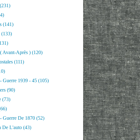
(231)
4)
s
(141)
(133)
131)
 ( Avant-Après )
(120)
ostales
(111)
10)
 - Guerre 1939 - 45
(105)
ers
(90)
e
(73)
66)
 - Guerre De 1870
(52)
n De L'auto
(43)