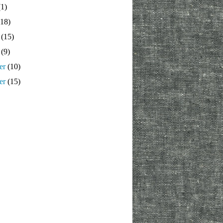
1)
18)
(15)
(9)
er
(10)
er
(15)