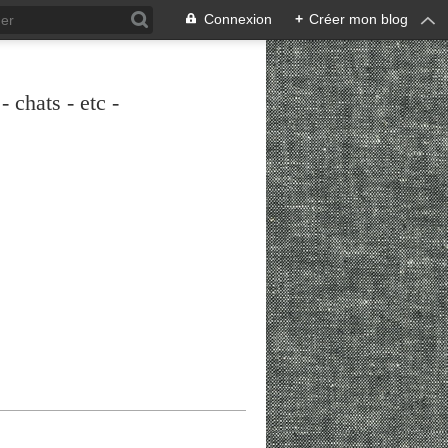
Connexion
+
Créer mon blog
 chats - etc -