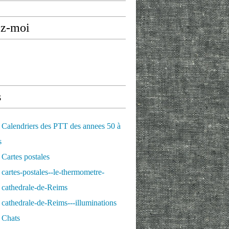
ez-moi
s
Calendriers des PTT des annees 50 à
s
Cartes postales
cartes-postales--le-thermometre-
 cathedrale-de-Reims
cathedrale-de-Reims---illuminations
 Chats