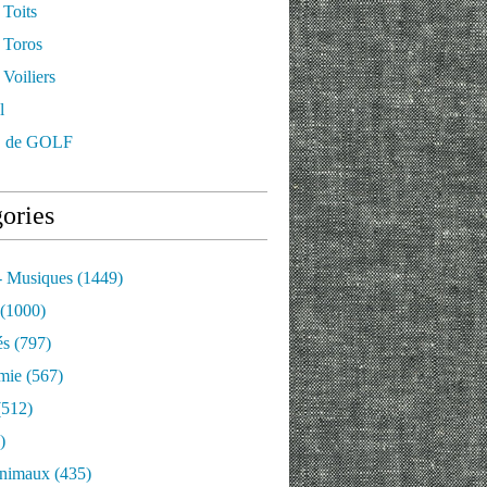
 Toits
 Toros
Voiliers
l
 de GOLF
ories
- Musiques
(1449)
(1000)
és
(797)
mie
(567)
512)
)
nimaux
(435)