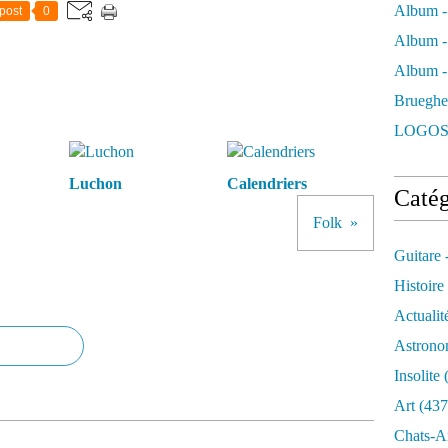
Album -
post
0
Album -
Album - 
Brueghe
LOGOS
Luchon
Calendriers
Catég
Folk
Guitare 
Histoire
Actualit
Astrono
Insolite
(
Art
(437
Chats-A