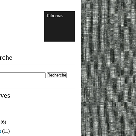
Tabernas
rche
ives
(6)
t
(11)