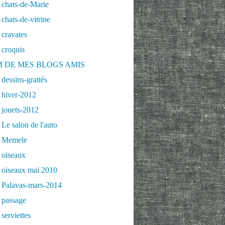
 chats-de-Marie
chats-de-vitrine
cravates
 croquis
 DE MES BLOGS AMIS
dessins-grattés
 hiver-2012
 jouets-2012
Le salon de l'auto
 Memele
 oiseaux
 oiseaux mai 2010
 Palavas-mars-2014
 passage
serviettes