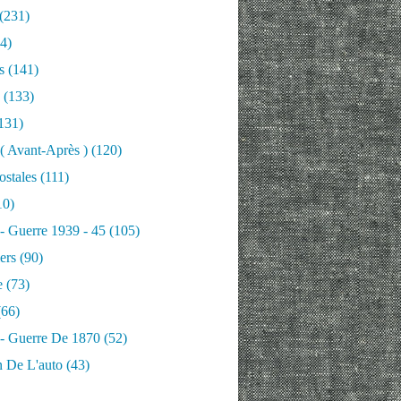
(231)
4)
s
(141)
(133)
131)
 ( Avant-Après )
(120)
ostales
(111)
10)
 - Guerre 1939 - 45
(105)
ers
(90)
e
(73)
66)
 - Guerre De 1870
(52)
n De L'auto
(43)