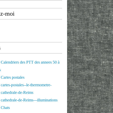
ez-moi
s
Calendriers des PTT des annees 50 à
s
Cartes postales
cartes-postales--le-thermometre-
 cathedrale-de-Reims
cathedrale-de-Reims---illuminations
 Chats