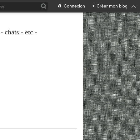
Connexion
+
Créer mon blog
 chats - etc -