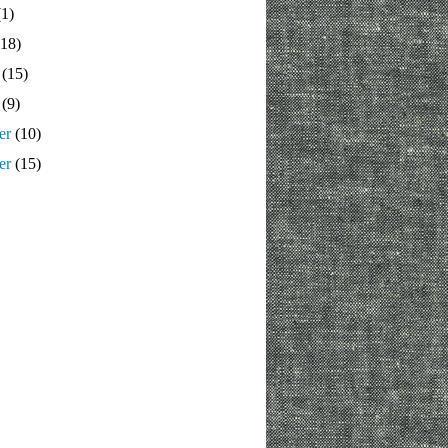
1)
18)
(15)
(9)
er
(10)
er
(15)