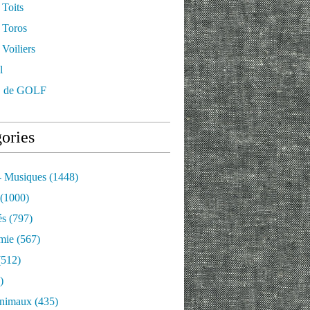
 Toits
 Toros
Voiliers
l
 de GOLF
ories
- Musiques
(1448)
(1000)
és
(797)
mie
(567)
512)
)
nimaux
(435)