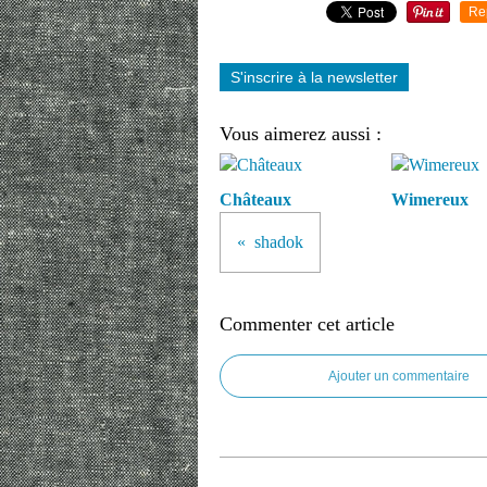
Re
S'inscrire à la newsletter
Vous aimerez aussi :
Châteaux
Wimereux
shadok
Commenter cet article
Ajouter un commentaire