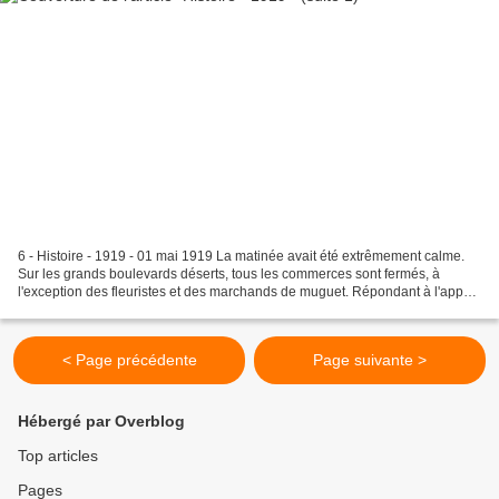
6 - Histoire - 1919 - 01 mai 1919 La matinée avait été extrêmement calme.
Sur les grands boulevards déserts, tous les commerces sont fermés, à
l'exception des fleuristes et des marchands de muguet. Répondant à l'appel
des "majoritaires de la C.G.T., qui...
< Page précédente
Page suivante >
Hébergé par Overblog
Top articles
Pages