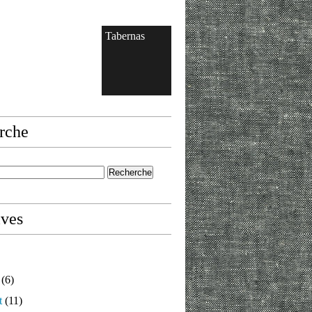
Tabernas
rche
ives
(6)
t
(11)