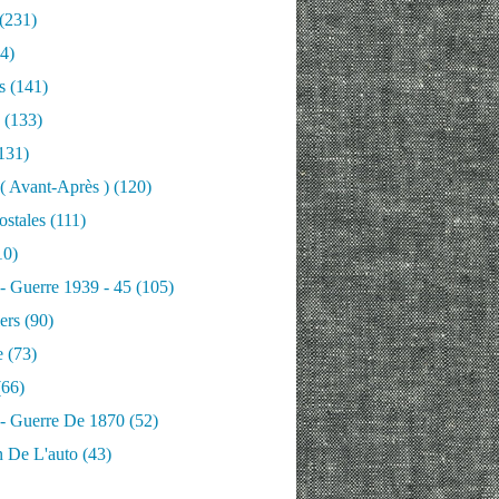
(231)
4)
s
(141)
(133)
131)
 ( Avant-Après )
(120)
ostales
(111)
10)
 - Guerre 1939 - 45
(105)
ers
(90)
e
(73)
66)
 - Guerre De 1870
(52)
n De L'auto
(43)