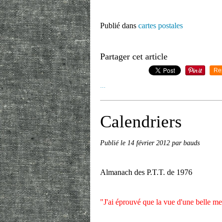
Publié dans
cartes postales
Partager cet article
Re
…
Calendriers
Publié le
14 février 2012
par bauds
Almanach des P.T.T. de 1976
"J'ai éprouvé que la vue d'une belle me