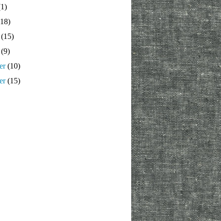
1)
18)
(15)
(9)
er
(10)
er
(15)