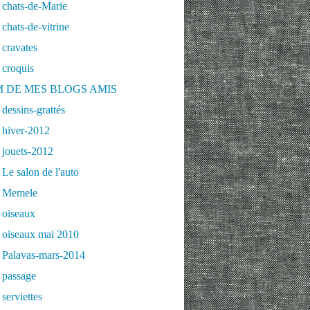
 chats-de-Marie
chats-de-vitrine
cravates
 croquis
 DE MES BLOGS AMIS
dessins-grattés
 hiver-2012
 jouets-2012
Le salon de l'auto
 Memele
 oiseaux
 oiseaux mai 2010
 Palavas-mars-2014
 passage
serviettes