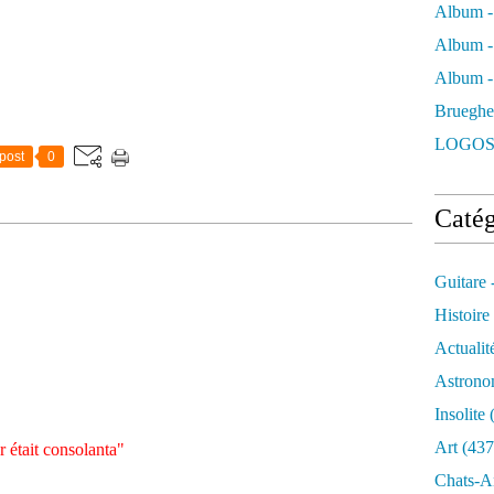
Album -
Album -
Album - 
Brueghe
LOGOS
post
0
Catég
Guitare 
Histoire
Actualit
Astrono
Insolite
(
Art
(437
r était consolanta"
Chats-A