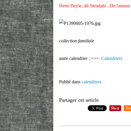
Henri Beyle, dit Stendahl - De l'amour
collection familiale
autre calendrier : >>>
Calendriers
Publié dans
calendriers
Partager cet article
Re
…