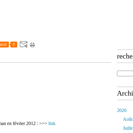
post
0
reche
Arch
2026
Août
éman en février 2012 : >>>
link
Juille