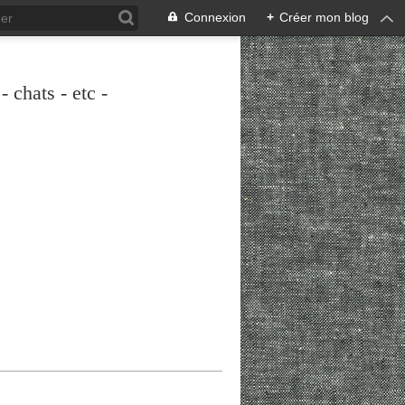
Connexion
+
Créer mon blog
 chats - etc -