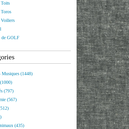
 Toits
 Toros
Voiliers
l
 de GOLF
ories
- Musiques
(1448)
(1000)
és
(797)
mie
(567)
512)
)
nimaux
(435)