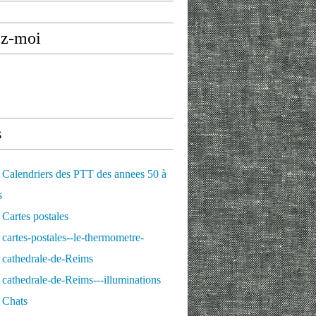
ez-moi
s
Calendriers des PTT des annees 50 à
s
Cartes postales
cartes-postales--le-thermometre-
 cathedrale-de-Reims
cathedrale-de-Reims---illuminations
 Chats