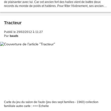
de plaisanter avec lui. Car cet ancien fort des halles vient de battre deux
records du monde de poids et haltères. Pour fêter l'évènement, ses anciens
camarades de labeur, tous...
Tracteur
Publié le 29/02/2012 à 11:27
Par
bauds
Carte du jeu du salon de l'auto (jeu des sept familles - 1960) collection
familiale autre carte : >>> Echelle