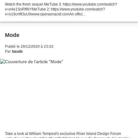
Watch the fresh sequel MeTube 3: https://www.youtube.com/watch?
v=o4e1SoRfINYMeTube 2: https://www.youtube.com/watch?
v=o19cnfIOuU0www.operaonacid.comAn offici...
Mode
Publié le 29/12/2020 à 23:02
Par
bauds
Take a look at William Tempest's exclusive River Island Design Forum