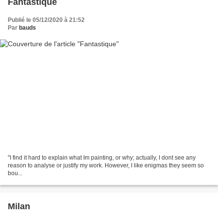
Fantastique
Publié le 05/12/2020 à 21:52
Par
bauds
"I find it hard to explain what Im painting, or why; actually, I dont see any
reason to analyse or justify my work. However, I like enigmas they seem so
bou...
Milan