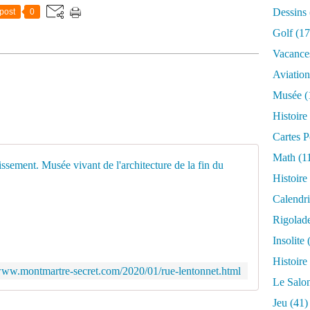
7
Dessins
post
0
)
Golf
(17
A
l
Vacance
'
Aviation
o
c
Musée
(
c
Histoire
a
s
Cartes P
i
Math
(1
o
Rue Lento
n
Histoire
d
C
Calendri
e
'
l
Rigolad
e
a
s
Insolite
(
t
t
r
Histoire
u
è
/www.montmartre-secret.com/2020/01/rue-lentonnet.html
n
Le Salo
s
e
r
Jeu
(41)
p