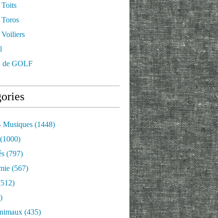
 Toits
 Toros
Voiliers
l
 de GOLF
 de Montmartre. Tombe de Victor Brauner. Exposition mus
ories
- Musiques
(1448)
(1000)
és
(797)
mie
(567)
512)
)
nimaux
(435)