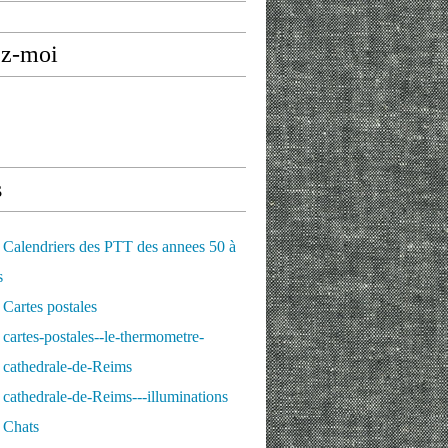
ez-moi
s
Calendriers des PTT des annees 50 à
s
Cartes postales
cartes-postales--le-thermometre-
 cathedrale-de-Reims
cathedrale-de-Reims---illuminations
 Chats