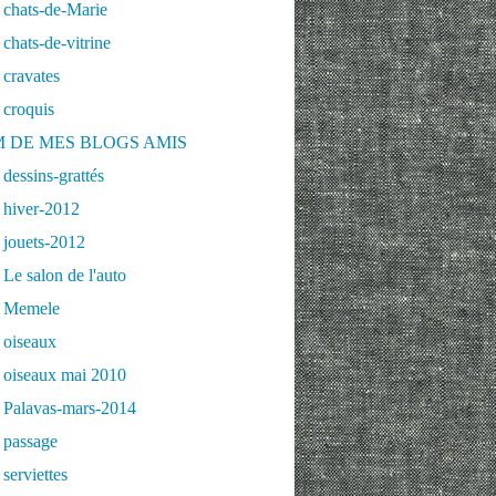
 chats-de-Marie
chats-de-vitrine
cravates
 croquis
 DE MES BLOGS AMIS
dessins-grattés
 hiver-2012
 jouets-2012
Le salon de l'auto
 Memele
 oiseaux
 oiseaux mai 2010
 Palavas-mars-2014
 passage
serviettes