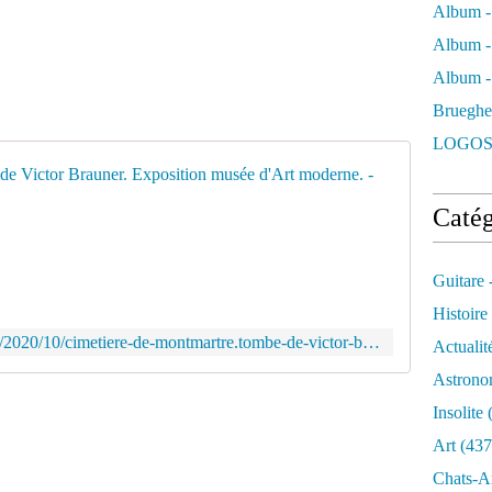
Album -
Album -
Album - 
Brueghe
LOGOS
Cimetière
Catég
C
é
r
Guitare 
é
m
Histoire
o
http://www.montmartre-secret.com/2020/10/cimetiere-de-montmartre.tombe-de-victor-brauner.html
Actualit
n
i
Astrono
e
Insolite
(
(
1
Art
(437
9
Chats-A
4