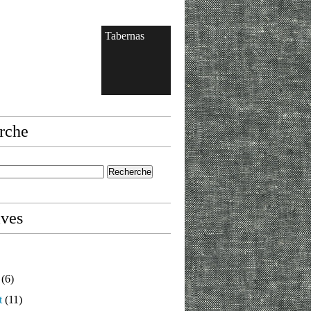
Tabernas
rche
ives
(6)
t
(11)