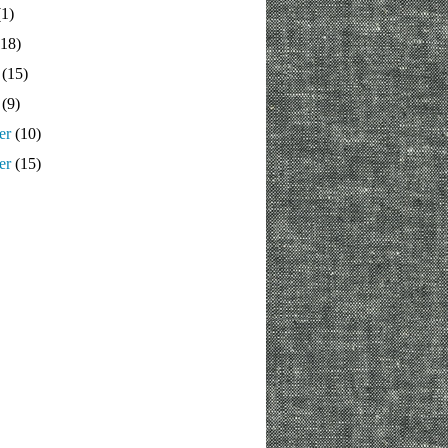
1)
18)
(15)
(9)
er
(10)
er
(15)