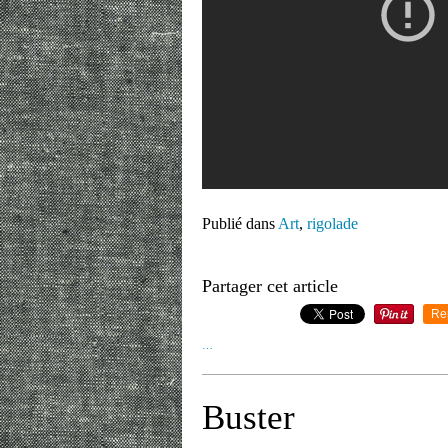
Publié dans
Art
,
rigolade
Partager cet article
Re
…
Buster