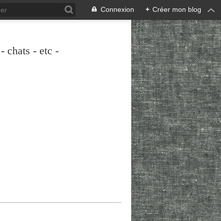
Connexion
+
Créer mon blog
 chats - etc -