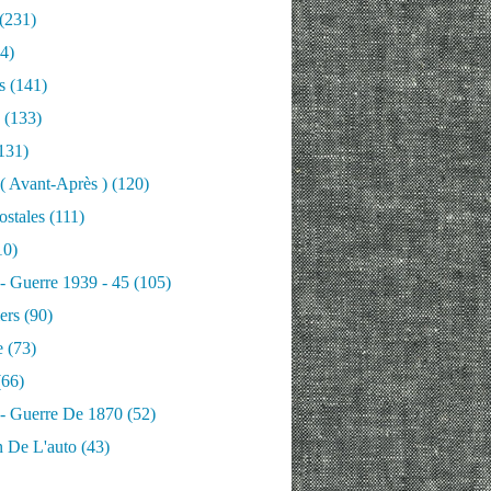
(231)
4)
s
(141)
(133)
131)
 ( Avant-Après )
(120)
ostales
(111)
10)
nnet Paris 9ème arrondissement. Musée vivant de l'architec
 - Guerre 1939 - 45
(105)
ers
(90)
e
(73)
66)
 - Guerre De 1870
(52)
n De L'auto
(43)