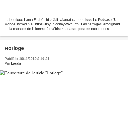
La boutique Lama Faché : http://bit.ly/lamafacheboutique Le Podcast d'Un
Monde Incroyable : https://tinyurl.com/yxwkh3rm . Les barrages témoignent
de la capacité de l'Homme à maîtriser la nature pour en exploiter sa
puissance. Pour la régulation des crues,...
Horloge
Publié le 10/11/2019 à 10:21
Par
bauds