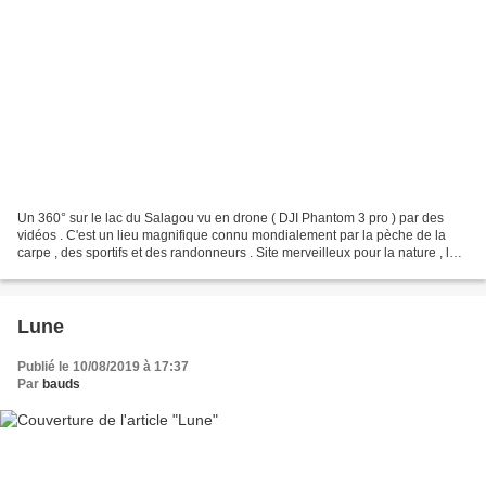
Un 360° sur le lac du Salagou vu en drone ( DJI Phantom 3 pro ) par des
vidéos . C'est un lieu magnifique connu mondialement par la pèche de la
carpe , des sportifs et des randonneurs . Site merveilleux pour la nature , les
paysages , le calme , les couleurs...
Lune
Publié le 10/08/2019 à 17:37
Par
bauds