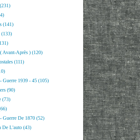
(231)
4)
s
(141)
(133)
131)
 ( Avant-Après )
(120)
ostales
(111)
10)
 - Guerre 1939 - 45
(105)
ers
(90)
e
(73)
66)
 - Guerre De 1870
(52)
n De L'auto
(43)