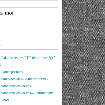
ez-moi
s
Calendriers des PTT des annees 50 à
s
Cartes postales
cartes-postales--le-thermometre-
 cathedrale-de-Reims
cathedrale-de-Reims---illuminations
 Chats