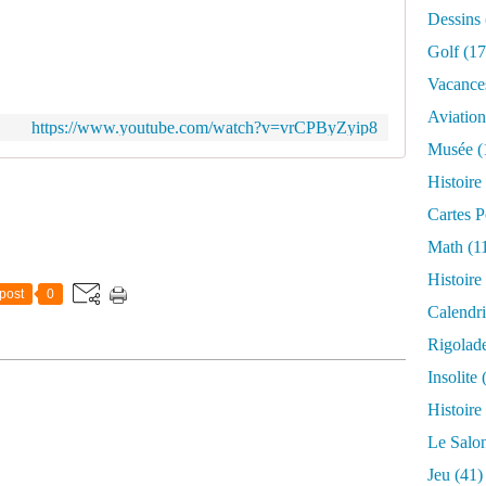
U
Dessins
p
l
Golf
(17
o
Vacance
a
d
Aviation
https://www.youtube.com/watch?v=vrCPByZyip8
e
Musée
(
d
b
Histoire
y
Cartes P
G
r
Math
(1
e
Histoire
g
post
0
o
Calendri
r
Rigolad
y
W
Insolite
(
a
Histoire
l
s
Le Salo
h
Jeu
(41)
e