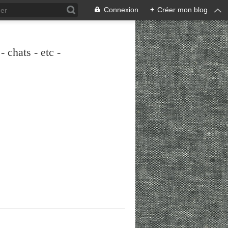
Connexion
+
Créer mon blog
 chats - etc -