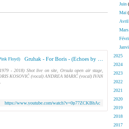
Juin
(
Mai
(
Avril
Mars
Févri
Janvi
2025
Gruhak - For Boris - (Echoes by Pink Floyd)
2024
 - 2018) Shot live on site, Orsula open air stage,
2023
 DORIS KOSOVIĆ (vocal) ANDREA MARIĆ (vocal) IVAN
2022
.
2021
2020
https://www.youtube.com/watch?v=0p77ZCKBhAc
2019
2018
2017