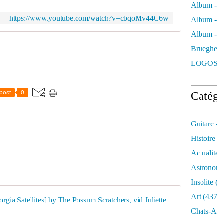
Album -
https://www.youtube.com/watch?v=cbqoMv44C6w
Album -
Album - 
Brueghe
LOGOS
post
0
Catég
Guitare 
Histoire
Actualit
Astrono
Insolite
(
Art
(437
Keep Your
Chats-A