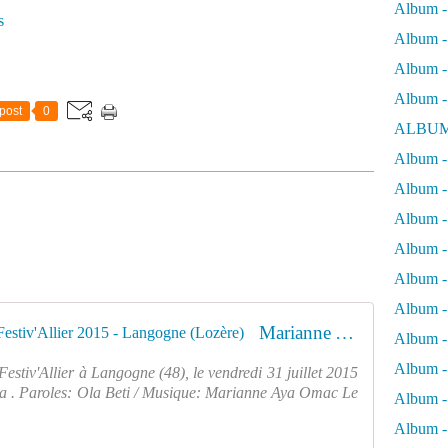
Album -
s
Album - 
Album - 
Album -
post
0
ALBUM
Album - 
Album -
Album -
Album - 
Album -
Album -
Marianne Aya Omac "En mi" @ Festiv'Allier 2015 - Langogne (Lozère)
Album -
Album -
tiv'Allier à Langogne (48), le vendredi 31 juillet 2015
a . Paroles: Ola Beti / Musique: Marianne Aya Omac Le
Album -
Album - 