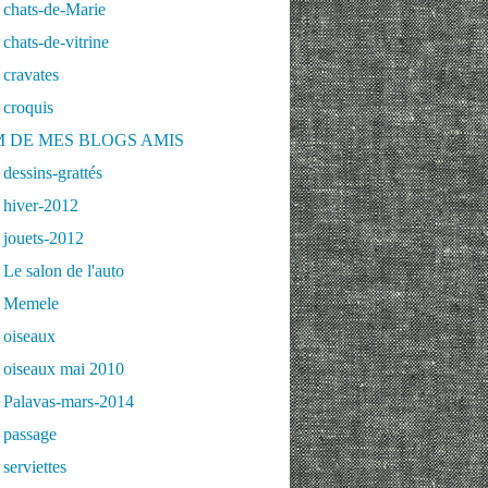
 chats-de-Marie
chats-de-vitrine
cravates
 croquis
 DE MES BLOGS AMIS
dessins-grattés
 hiver-2012
 jouets-2012
Le salon de l'auto
 Memele
 oiseaux
 oiseaux mai 2010
 Palavas-mars-2014
 passage
serviettes