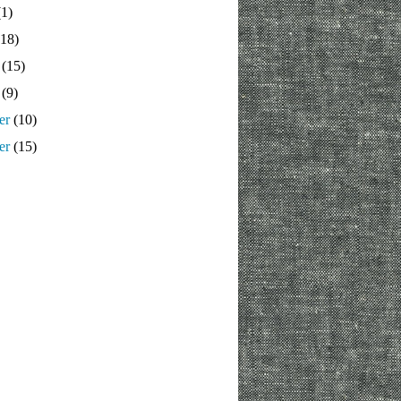
1)
18)
(15)
(9)
er
(10)
er
(15)