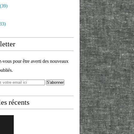
(39)
s · 6.8K reactions | La Tactique du Gendarme (1949) - Bo
33)
etter
vous pour être averti des nouveaux
publiés.
les récents