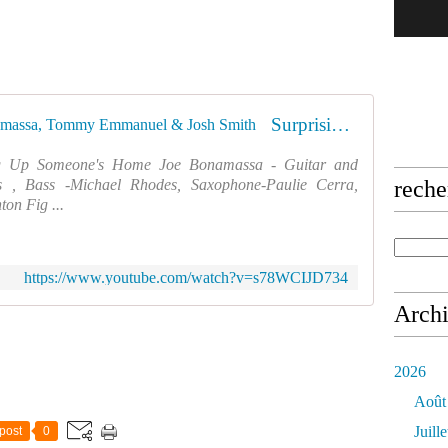
e
(
1
9
4
9
Surprising guitar duel!!~Joe Bonamassa, Tommy Emmanuel & Josh Smith
)
-
g Up Someone's Home Joe Bonamassa - Guitar and
B
s , Bass -Michael Rhodes, Saxophone-Paulie Cerra,
reche
o
on Fig ...
u
r
v
i
https://www.youtube.com/watch?v=s78WCIJD734
l
Arch
❤️
❤️
❤️
2026
Août
Juille
post
0