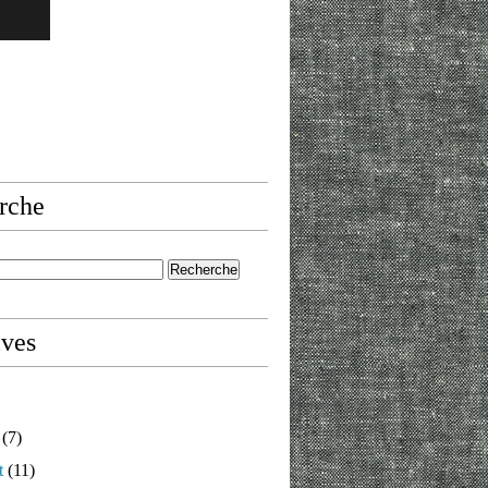
rche
ives
(7)
t
(11)