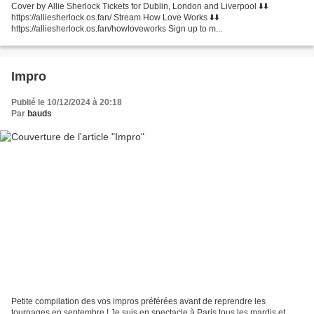
Cover by Allie Sherlock Tickets for Dublin, London and Liverpool ⬇️⬇️
https://alliesherlock.os.fan/ Stream How Love Works ⬇️⬇️
https://alliesherlock.os.fan/howloveworks Sign up to m...
Impro
Publié le 10/12/2024 à 20:18
Par
bauds
Petite compilation des vos impros préférées avant de reprendre les
tournages en septembre ! Je suis en spectacle à Paris tous les mardis et