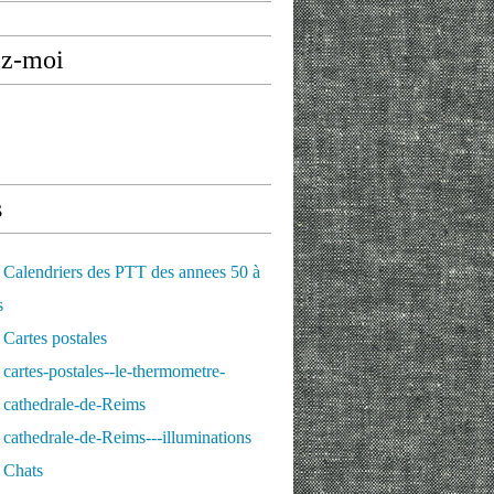
ez-moi
s
Calendriers des PTT des annees 50 à
s
Cartes postales
cartes-postales--le-thermometre-
 cathedrale-de-Reims
cathedrale-de-Reims---illuminations
 Chats