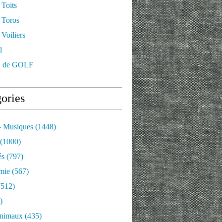
 Toits
 Toros
Voiliers
l
 de GOLF
ories
- Musiques
(1448)
(1000)
és
(797)
mie
(567)
512)
)
nimaux
(435)