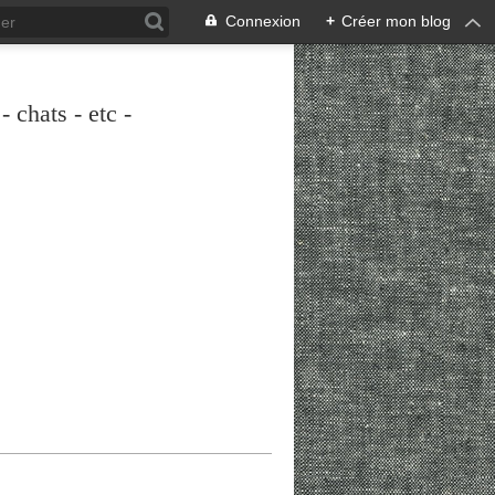
Connexion
+
Créer mon blog
 chats - etc -