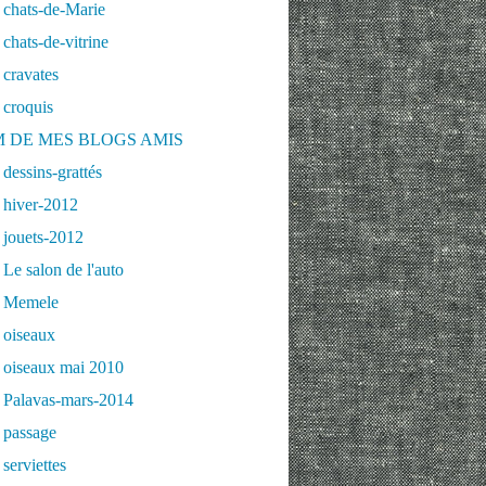
 chats-de-Marie
chats-de-vitrine
cravates
 croquis
 DE MES BLOGS AMIS
dessins-grattés
 hiver-2012
 jouets-2012
Le salon de l'auto
 Memele
 oiseaux
 oiseaux mai 2010
 Palavas-mars-2014
 passage
serviettes