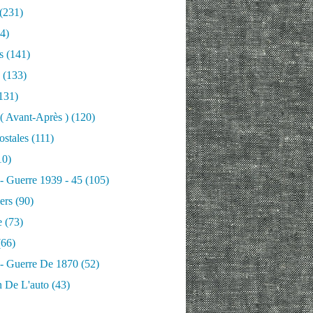
(231)
4)
s
(141)
(133)
131)
 ( Avant-Après )
(120)
ostales
(111)
10)
 - Guerre 1939 - 45
(105)
ers
(90)
e
(73)
66)
 - Guerre De 1870
(52)
n De L'auto
(43)