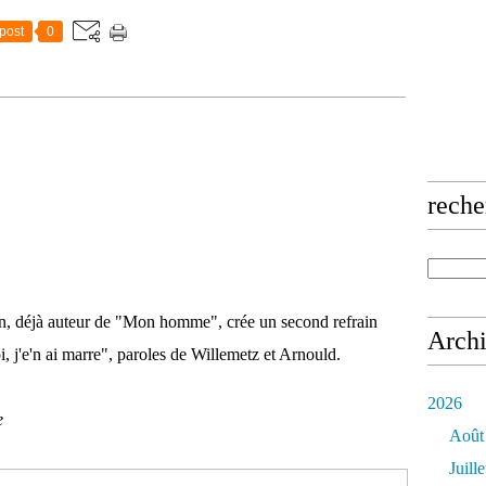
post
0
reche
n, déjà auteur de "Mon homme", crée un second refrain
Arch
, j'e'n ai marre", paroles de Willemetz et Arnould.
2026
e
Août
Juille