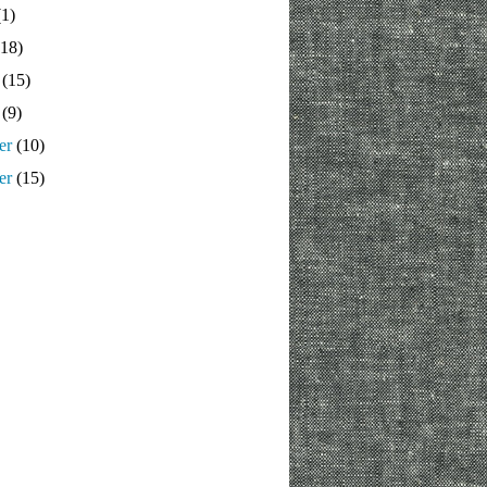
1)
18)
(15)
(9)
er
(10)
er
(15)