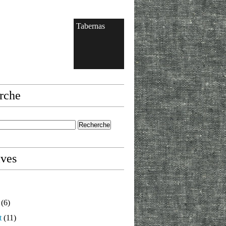
Tabernas
rche
ives
(6)
t
(11)